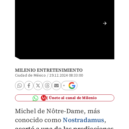
Nostrad
hizo rea
MILENIO ENTRETENIMIENTO
Ciudad de México
/
29.12.2024 08:33:00
Únete al canal de Milenio
Michel de Nôtre-Dame, más
conocido como
Nostradamus
,
acertó a una de las predicciones