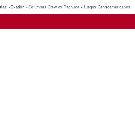
tlas
Exatlón
Columbus Crew vs Pachuca
Juegos Centroamericanos