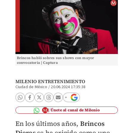
Brincos habló sobres sus shows con mayor
convocatoria | Captura
MILENIO ENTRETENIMIENTO
Ciudad de México
/
20.06.2024 17:35:38
Únete al canal de Milenio
En los últimos años,
Brincos
Dieras
se ha erigido como uno