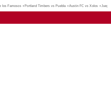
e los Famosos
Portland Timbers vs Puebla
Austin FC vs Xolos
Juego