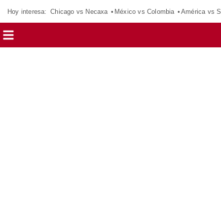
Hoy interesa:
Chicago vs Necaxa
México vs Colombia
América vs S