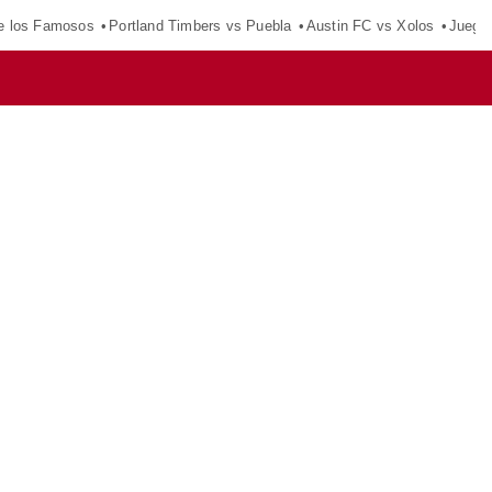
e los Famosos
Portland Timbers vs Puebla
Austin FC vs Xolos
Juego