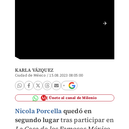
Nicola 
los Fam
KARLA VÁZQUEZ
Ciudad de México
/
15.08.2023 08:05:00
Únete al canal de Milenio
Nicola Porcella
quedó en
segundo lugar
tras participar en
La Casa de los Famosos México
,