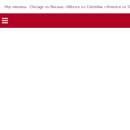
Hoy interesa:
Chicago vs Necaxa
México vs Colombia
América vs S