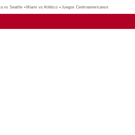
ca vs Seattle
Miami vs Atlético
Juegos Centroamericanos