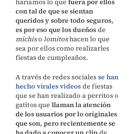
haríamos lo que
fuera por ellos
con tal de que se sientan
queridos y sobre todo seguros,
es por eso que los dueños
de
michis
o
lomitos
hacen lo que
sea por ellos como realizarles
fiestas de cumpleaños.
A través de redes sociales
se han
hecho virales videos
de fiestas
que se han realizado a perritos o
gatitos que
llaman la atención
de los usuarios por lo originales
que son, pero recientemente se
ha dado a conocer un clip
de