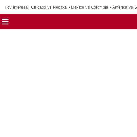
Hoy interesa:
Chicago vs Necaxa
México vs Colombia
América vs S