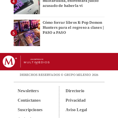
militarizada, enfrentará juicio
acusado de haberla vi
Cómo forrar libros K-Pop Demon
Hunters para el regreso a clases |
PASO a PASO
DERECHOS RESERVADOS © GRUPO MILENIO 2026
Newsletters
Directorio
Contáctanos
Privacidad
Suscripciones
Aviso Legal