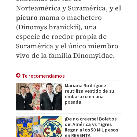
Norteamérica y Suramérica,
y el
picuro
mama o machetero
(Dinomys branickii), una
especie de roedor propia de
Suramérica y el único miembro
vivo de la familia Dinomyidae.
Te recomendamos
Mariana Rodríguez
reutiliza vestido de su
embarazo en una
posada
¡De no creerse! Boletos
del América vs Tigres
llegan a los 50 MIL pesos
en REVENTA