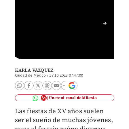
Fiesta 
ESPECI
KARLA VÁZQUEZ
Ciudad de México
/
17.10.2023 07:47:00
Únete al canal de Milenio
Las fiestas de XV años suelen
ser el sueño de muchas jóvenes,
pues el festejo reúne diversos