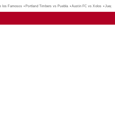
e los Famosos
Portland Timbers vs Puebla
Austin FC vs Xolos
Juego