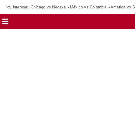
Hoy interesa:
Chicago vs Necaxa
México vs Colombia
América vs S