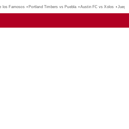
e los Famosos
Portland Timbers vs Puebla
Austin FC vs Xolos
Juego