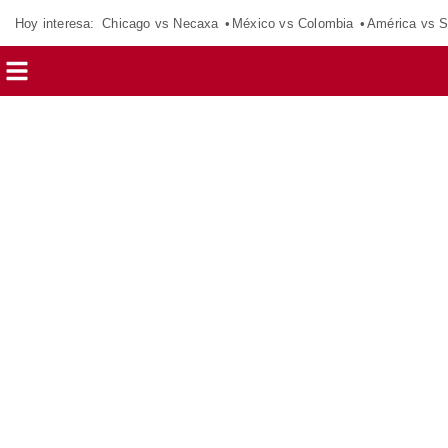
Hoy interesa:
Chicago vs Necaxa
México vs Colombia
América vs S