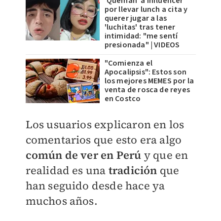
'Queman' a influencer
por llevar lunch a cita y
querer jugar a las
'luchitas' tras tener
intimidad: "me sentí
presionada" | VIDEOS
"Comienza el
Apocalipsis": Estos son
los mejores MEMES por la
venta de rosca de reyes
en Costco
Los usuarios explicaron en los
comentarios que esto era algo
común de ver en Perú
y que en
realidad es una
tradición
que
han seguido desde hace ya
muchos años.