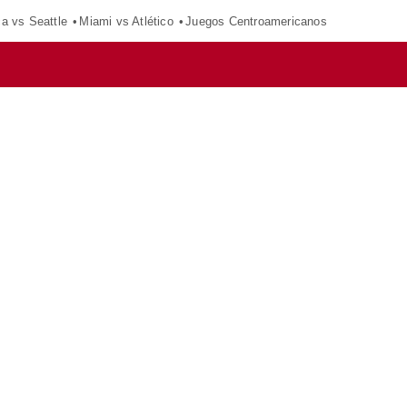
ca vs Seattle
Miami vs Atlético
Juegos Centroamericanos