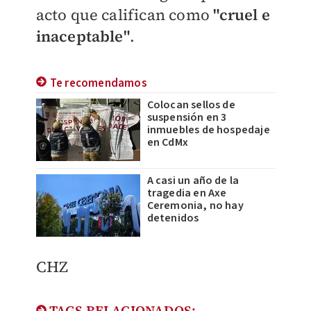
acto que califican como
"
cruel e
inaceptable"
.
Te recomendamos
Colocan sellos de
suspensión en 3
inmuebles de hospedaje
en CdMx
A casi un año de la
tragedia en Axe
Ceremonia, no hay
detenidos
CHZ
TAGS RELACIONADOS: