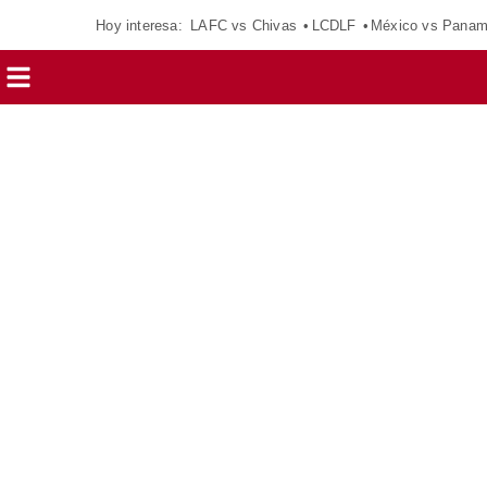
Hoy interesa:
LAFC vs Chivas
LCDLF
México vs Pana