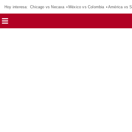
Hoy interesa:
Chicago vs Necaxa
México vs Colombia
América vs S