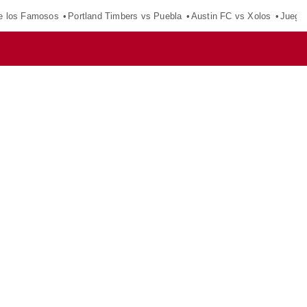
e los Famosos
Portland Timbers vs Puebla
Austin FC vs Xolos
Juego