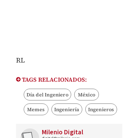
RL
TAGS RELACIONADOS:
Día del Ingeniero
México
Memes
Ingeniería
Ingenieros
Milenio Digital