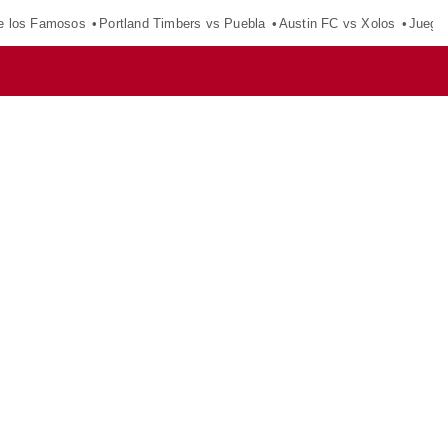
e los Famosos
Portland Timbers vs Puebla
Austin FC vs Xolos
Juego