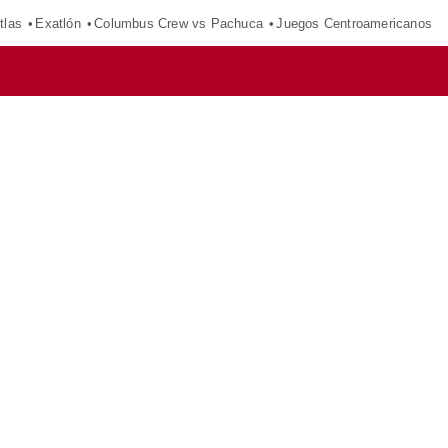
tlas
Exatlón
Columbus Crew vs Pachuca
Juegos Centroamericanos