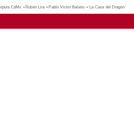
púrpura CdMx
Rubén Lira
Pablo Víctor Balario
‘La Casa del Dragón’