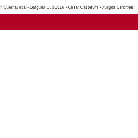
en Cuernavaca
Leagues Cup 2026
César Gastélum
Juegos Centroamer