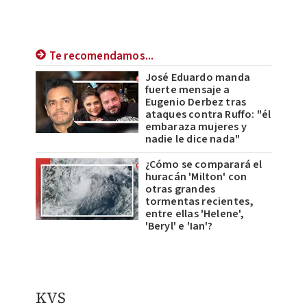
Te recomendamos...
José Eduardo manda
fuerte mensaje a
Eugenio Derbez tras
ataques contra Ruffo: "él
embaraza mujeres y
nadie le dice nada"
¿Cómo se comparará el
huracán 'Milton' con
otras grandes
tormentas recientes,
entre ellas 'Helene',
'Beryl' e 'Ian'?
KVS