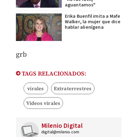
aguantamos"
Erika Buenfil imita a Mafe
Walker, la mujer que dice
hablar alienígena
grb
TAGS RELACIONADOS:
virales
Extraterrestres
Videos virales
Milenio Digital
digital@milenio.com