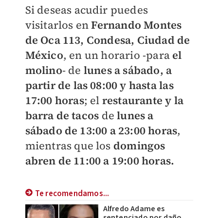
Si deseas acudir puedes
visitarlos en
Fernando Montes
de Oca 113, Condesa, Ciudad de
México
, en un horario -para
el
molino
- de
lunes a sábado, a
partir de las 08:00 y hasta las
17:00 horas
; el
restaurante y la
barra de tacos
de
l
unes a
sábado de 13:00 a 23:00 horas
,
mientras que los
domingos
abren de 11:00 a 19:00 horas.
Te recomendamos...
Alfredo Adame es
sentenciado por daño