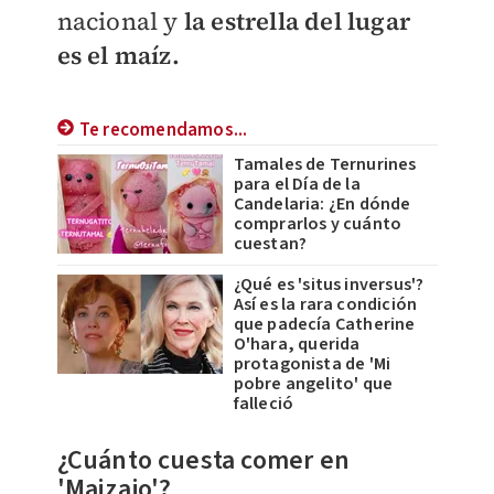
nacional y
la estrella del lugar
es el maíz.
Te recomendamos...
Tamales de Ternurines
para el Día de la
Candelaria: ¿En dónde
comprarlos y cuánto
cuestan?
¿Qué es 'situs inversus'?
Así es la rara condición
que padecía Catherine
O'hara, querida
protagonista de 'Mi
pobre angelito' que
falleció
¿Cuánto cuesta comer en
'Maizajo'?