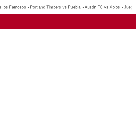
e los Famosos
Portland Timbers vs Puebla
Austin FC vs Xolos
Juego