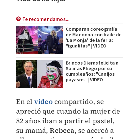
Te recomendamos...
Comparan coreografía
de Madonna con baile de
'La Monja' de la feria:
"igualitas" | VIDEO
Brincos Dieras felicita a
Salinas Pliego por su
cumpleaños: "Canijos
payasos" | VIDEO
En el
video
compartido, se
apreció que cuando la mujer de
82 años
iban a partir el pastel
,
su mamá,
Rebeca
, se acercó a