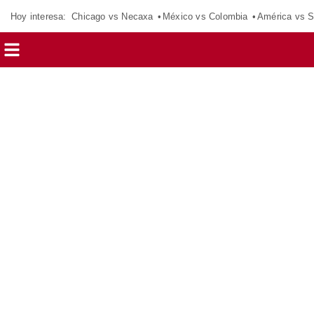
Hoy interesa:
Chicago vs Necaxa
México vs Colombia
América vs S