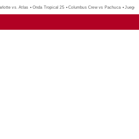
rlotte vs. Atlas
Onda Tropical 25
Columbus Crew vs Pachuca
Juegos