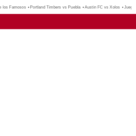
e los Famosos
Portland Timbers vs Puebla
Austin FC vs Xolos
Juego