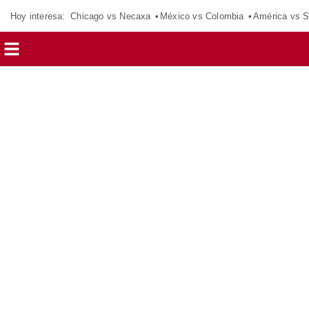
Hoy interesa:
Chicago vs Necaxa
México vs Colombia
América vs S