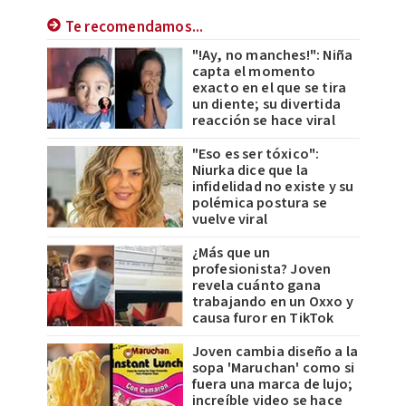
Te recomendamos...
"!Ay, no manches!": Niña
capta el momento
exacto en el que se tira
un diente; su divertida
reacción se hace viral
"Eso es ser tóxico":
Niurka dice que la
infidelidad no existe y su
polémica postura se
vuelve viral
¿Más que un
profesionista? Joven
revela cuánto gana
trabajando en un Oxxo y
causa furor en TikTok
Joven cambia diseño a la
sopa 'Maruchan' como si
fuera una marca de lujo;
increíble video se hace