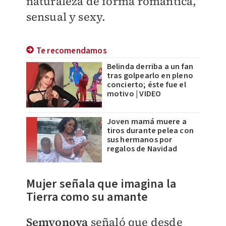
naturaleza de forma
romántica,
sensual y sexy
.
Te recomendamos
Belinda derriba a un fan
tras golpearlo en pleno
concierto; éste fue el
motivo | VIDEO
Joven mamá muere a
tiros durante pelea con
sus hermanos por
regalos de Navidad
Mujer señala que
imagina la
Tierra como su amante
Semyonova
señaló que desde