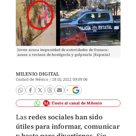
Joven acusa impunidad de autoridades de Oaxaca;
acusa a vecinos de hostigarla y golpearla |Especial
MILENIO DIGITAL
Ciudad de México
/
28.02.2022 09:09:06
Únete al canal de Milenio
Las
redes sociales han sido
útiles para informar, comunicar
y hasta para divertirnos.
Sin