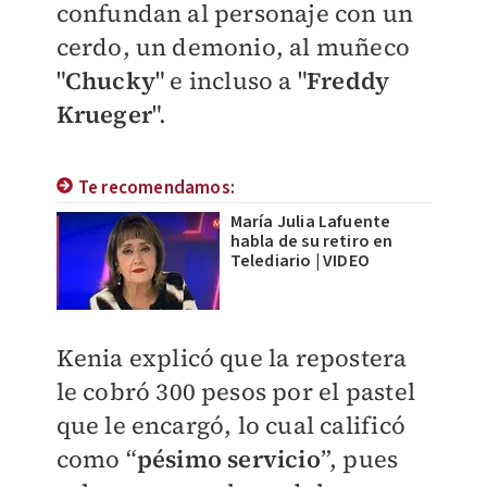
confundan al personaje con un
cerdo, un demonio, al muñeco
"
Chucky
" e incluso a "
F
reddy
Krueger
".
Te recomendamos:
María Julia Lafuente
habla de su retiro en
Telediario | VIDEO
Kenia explicó que la repostera
le cobró 300 pesos por el pastel
que le encargó, lo cual calificó
como “
pésimo servicio
”, pues