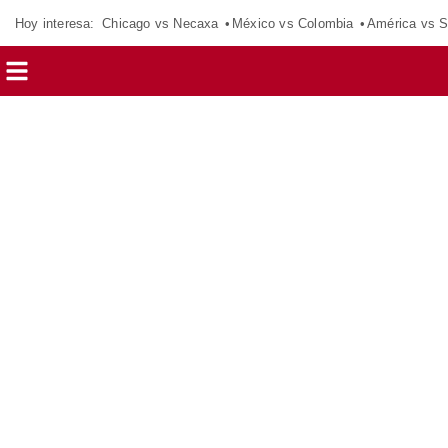
Hoy interesa:
Chicago vs Necaxa
México vs Colombia
América vs S