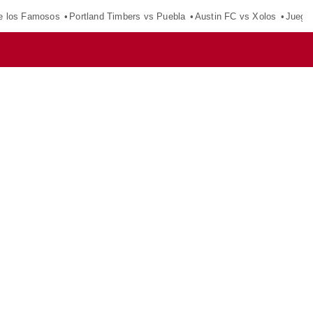
e los Famosos
Portland Timbers vs Puebla
Austin FC vs Xolos
Juego