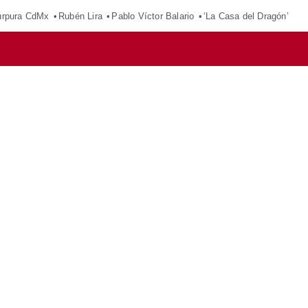
púrpura CdMx
Rubén Lira
Pablo Víctor Balario
‘La Casa del Dragón’