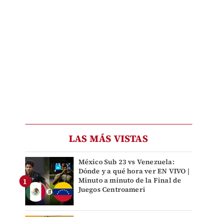
LAS MÁS VISTAS
México Sub 23 vs Venezuela:
Dónde y a qué hora ver EN VIVO |
Minuto a minuto de la Final de
Juegos Centroameri