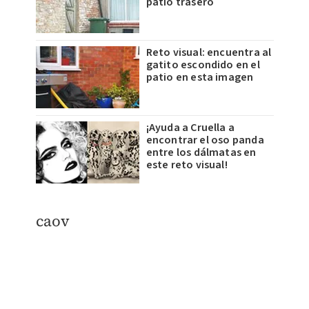
patio trasero
Reto visual: encuentra al
gatito escondido en el
patio en esta imagen
¡Ayuda a Cruella a
encontrar el oso panda
entre los dálmatas en
este reto visual!
caov