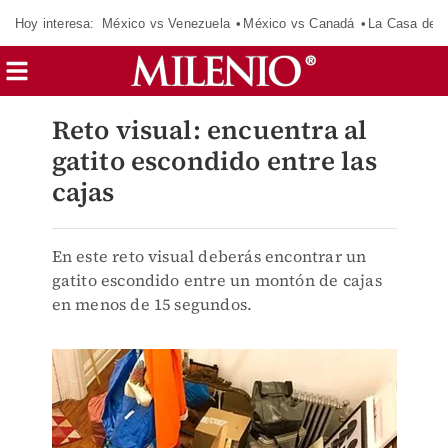
Hoy interesa:
México vs Venezuela
México vs Canadá
La Casa de 
Reto visual: encuentra al
gatito escondido entre las
cajas
En este reto visual deberás encontrar un
gatito escondido entre un montón de cajas
en menos de 15 segundos.