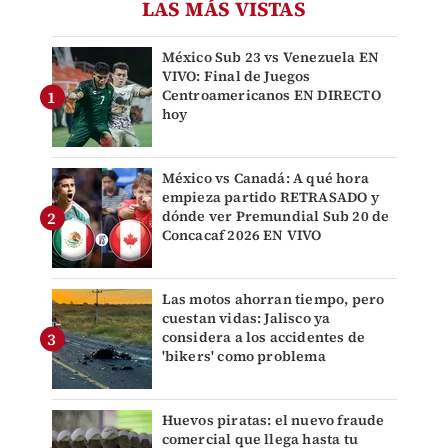
LAS MÁS VISTAS
México Sub 23 vs Venezuela EN
VIVO: Final de Juegos
Centroamericanos EN DIRECTO
hoy
México vs Canadá: A qué hora
empieza partido RETRASADO y
dónde ver Premundial Sub 20 de
Concacaf 2026 EN VIVO
Las motos ahorran tiempo, pero
cuestan vidas: Jalisco ya
considera a los accidentes de
'bikers' como problema
Huevos piratas: el nuevo fraude
comercial que llega hasta tu