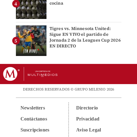
cocina
Tigres vs. Minnesota United:
Sigue EN VIVO el partido de
Jornada 2 de la Leagues Cup 2026
EN DIRECTO
DERECHOS RESERVADOS © GRUPO MILENIO 2026
Newsletters
Directorio
Contáctanos
Privacidad
Suscripciones
Aviso Legal