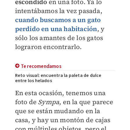
escondido
en una foto. Ya lo
intentábamos la vez pasada,
cuando buscamos a un gato
perdido en una habitación
, y
sólo los amantes de los gatos
lograron encontrarlo.
Te recomendamos
Reto visual: encuentra la paleta de dulce
entre los helados
En esta ocasión, tenemos una
foto de
Sympa
, en la que parece
que se están mudando en la
casa, y hay un montón de cajas
con múltiples objetos, pero el