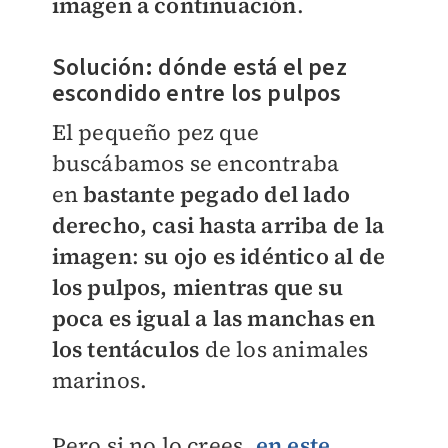
imagen a continuación
.
Solución: dónde está el pez
escondido entre los pulpos
El pequeño pez que
buscábamos se encontraba
en
bastante pegado del lado
derecho, casi hasta arriba de la
imagen
:
su ojo es idéntico al de
los pulpos, mientras que su
poca es igual a las manchas en
los tentáculos
de los animales
marinos.
Pero si no lo crees,
en este