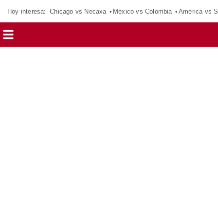
Hoy interesa:
Chicago vs Necaxa
México vs Colombia
América vs S