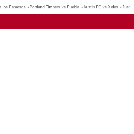
e los Famosos
Portland Timbers vs Puebla
Austin FC vs Xolos
Juego