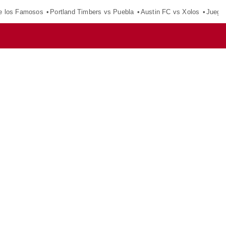
e los Famosos
Portland Timbers vs Puebla
Austin FC vs Xolos
Juego