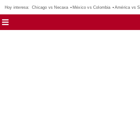
Hoy interesa:
Chicago vs Necaxa
México vs Colombia
América vs S