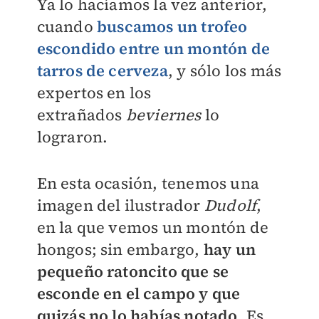
Ya lo hacíamos la vez anterior,
cuando
buscamos un trofeo
escondido entre un montón de
tarros de cerveza
, y sólo los más
expertos en los
extrañados
beviernes
lo
lograron.
En esta ocasión, tenemos una
imagen del ilustrador
Dudolf
,
en la que vemos un montón de
hongos; sin embargo,
hay un
pequeño ratoncito que se
esconde en el campo y que
quizás no lo habías notado
. Es