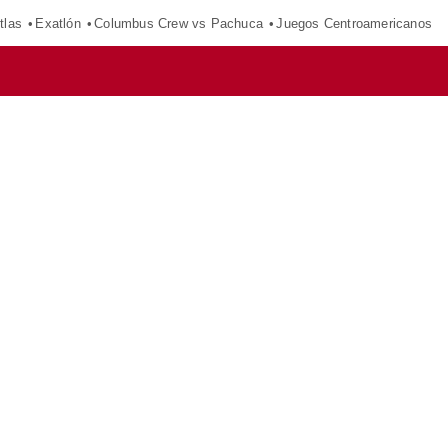
tlas
Exatlón
Columbus Crew vs Pachuca
Juegos Centroamericanos