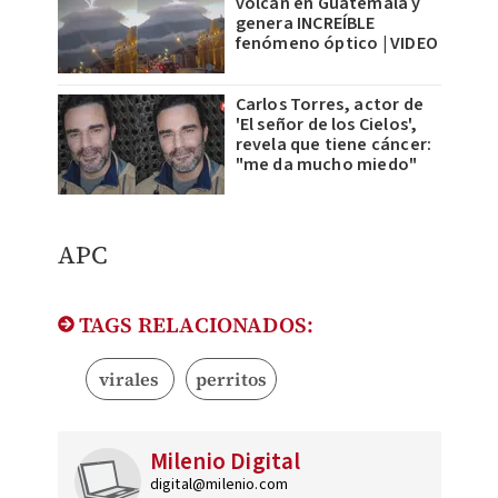
volcán en Guatemala y
genera INCREÍBLE
fenómeno óptico | VIDEO
Carlos Torres, actor de
'El señor de los Cielos',
revela que tiene cáncer:
"me da mucho miedo"
APC
TAGS RELACIONADOS:
virales
perritos
Milenio Digital
digital@milenio.com