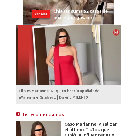
Ella es Marianne 'N' quien habría apuñalado
aValentine Gilabert. | Diseño MILENIO
Te recomendamos
Caso Marianne: viralizan
el último TikTok que
subió la influencer que