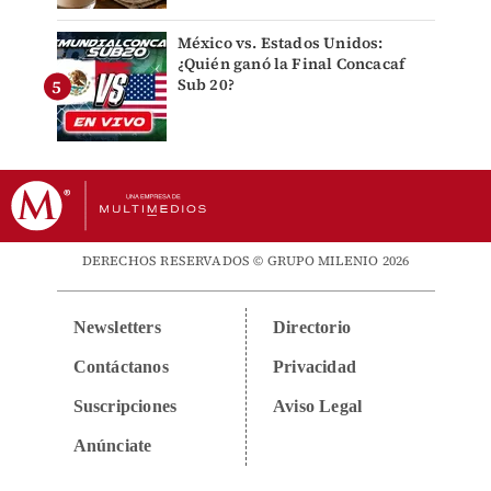
México vs. Estados Unidos:
¿Quién ganó la Final Concacaf
Sub 20?
DERECHOS RESERVADOS © GRUPO MILENIO 2026
Newsletters
Directorio
Contáctanos
Privacidad
Suscripciones
Aviso Legal
Anúnciate