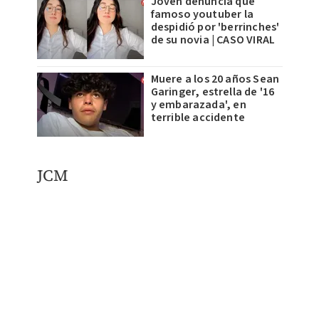
Joven denuncia que
famoso youtuber la
despidió por 'berrinches'
de su novia | CASO VIRAL
Muere a los 20 años Sean
Garinger, estrella de '16
y embarazada', en
terrible accidente
JCM