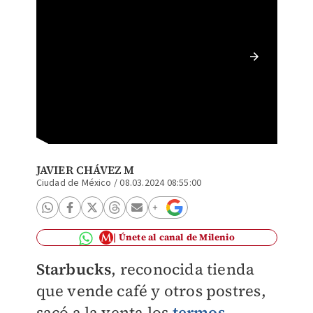
Termos 
ESPECI
JAVIER CHÁVEZ M
Ciudad de México
/
08.03.2024 08:55:00
Únete al canal de Milenio
Starbucks
, reconocida tienda
que vende café y otros postres,
sacó a la venta los
termos