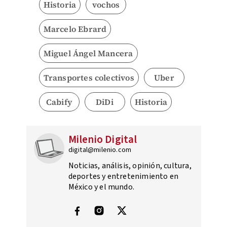
Historia
vochos
Marcelo Ebrard
Miguel Ángel Mancera
Transportes colectivos
Uber
Cabify
DiDi
Historia
Milenio Digital
digital@milenio.com
Noticias, análisis, opinión, cultura,
deportes y entretenimiento en
México y el mundo.