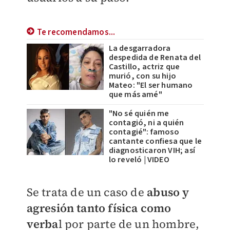
Te recomendamos...
La desgarradora
despedida de Renata del
Castillo, actriz que
murió, con su hijo
Mateo: "El ser humano
que más amé"
"No sé quién me
contagió, ni a quién
contagié": famoso
cantante confiesa que le
diagnosticaron VIH; así
lo reveló | VIDEO
​Se trata de un caso de
abuso y
agresión tanto física como
verba
l por parte de un hombre,