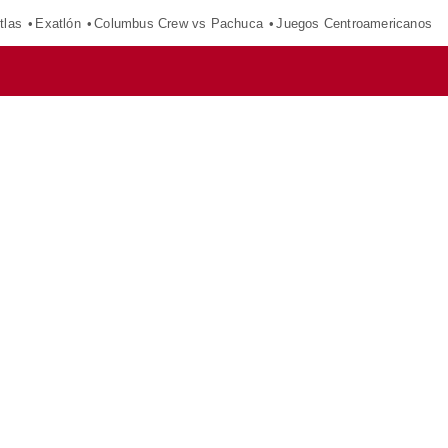
tlas
Exatlón
Columbus Crew vs Pachuca
Juegos Centroamericanos