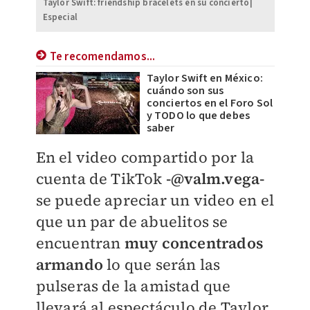
Taylor Swift: friendship bracelets en su concierto|
Especial
Te recomendamos...
Taylor Swift en México:
cuándo son sus
conciertos en el Foro Sol
y TODO lo que debes
saber
En el video compartido por la
cuenta de TikTok
-
@valm.vega-
se puede apreciar un video en el
que un par de abuelitos se
encuentran
muy concentrados
armando
lo que serán las
pulseras de la amistad que
llevará al espectáculo de Taylor