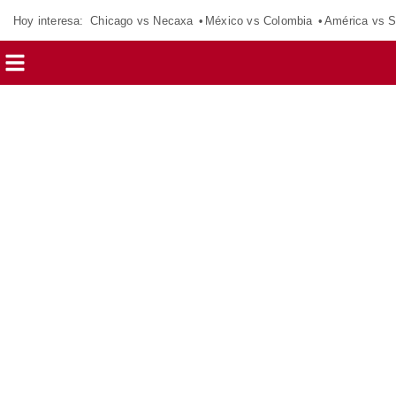
Hoy interesa:
Chicago vs Necaxa
México vs Colombia
América vs S