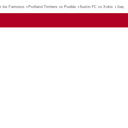
e los Famosos
Portland Timbers vs Puebla
Austin FC vs Xolos
Juego