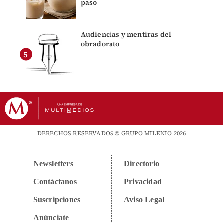
paso
Audiencias y mentiras del
obradorato
DERECHOS RESERVADOS © GRUPO MILENIO 2026
Newsletters
Directorio
Contáctanos
Privacidad
Suscripciones
Aviso Legal
Anúnciate