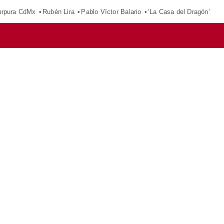
púrpura CdMx
Rubén Lira
Pablo Víctor Balario
‘La Casa del Dragón’