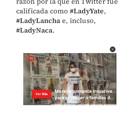
razón por la que en Twitter fue
calificada como
#LadyYate
,
#LadyLancha
e, incluso,
#LadyNaca
.