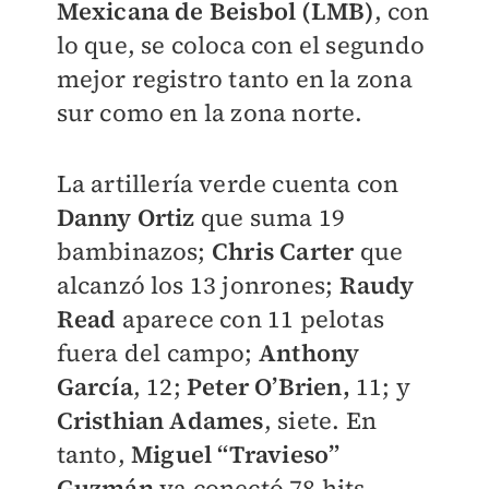
Mexicana de Beisbol (LMB)
, con
lo que, se coloca con el segundo
mejor registro tanto en la zona
sur como en la zona norte.
La artillería verde cuenta con
Danny Ortiz
que suma 19
bambinazos;
Chris Carter
que
alcanzó los 13 jonrones;
Raudy
Read
aparece con 11 pelotas
fuera del campo;
Anthony
García
, 12;
Peter O’Brien,
11; y
Cristhian Adames
, siete. En
tanto,
Miguel “Travieso”
Guzmán
ya conectó 78 hits.