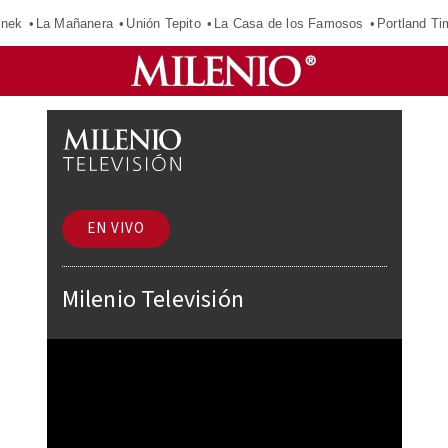
inek
La Mañanera
Unión Tepito
La Casa de los Famosos
Portland Ti
EN VIVO
Milenio Televisión