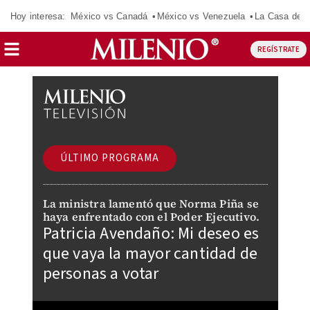
Hoy interesa:
México vs Canadá
México vs Venezuela
La Casa de 
REGÍSTRATE
ÚLTIMO PROGRAMA
La ministra lamentó que Norma Piña se
haya enfrentado con el Poder Ejecutivo.
Patricia Avendaño: Mi deseo es
que vaya la mayor cantidad de
personas a votar