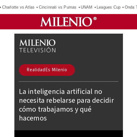
Charlotte vs Atlas
Cincinnati vs Pumas
UNAM
Leagues Cup
Onda T
RealidadEs Milenio
La inteligencia artificial no
necesita rebelarse para decidir
cómo trabajamos y qué
hacemos