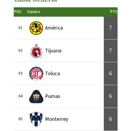
POS
Equipo
PTS
7
América
01
7
Tijuana
02
6
Toluca
03
6
Pumas
04
6
Monterrey
05