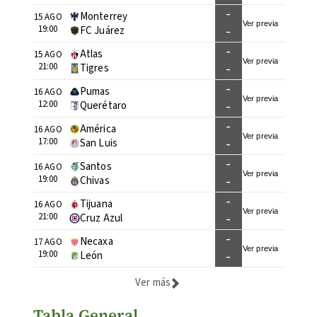
-
Monterrey
15 AGO
Ver previa
-
19:00
FC Juárez
-
Atlas
15 AGO
Ver previa
-
21:00
Tigres
-
Pumas
16 AGO
Ver previa
-
12:00
Querétaro
-
América
16 AGO
Ver previa
-
17:00
San Luis
-
Santos
16 AGO
Ver previa
-
19:00
Chivas
-
Tijuana
16 AGO
Ver previa
-
21:00
Cruz Azul
-
Necaxa
17 AGO
Ver previa
-
19:00
León
Ver más
Tabla General